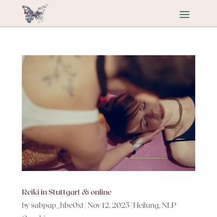
Reiki in Stuttgart & online
by
sabpap_hbe0xt
|
Nov 12, 2025
|
Heilung
,
NLP