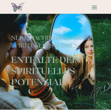
NLP COACHING INFOS UND
SPIRITUELLES WISSEN
ENTFALTE DEIN
SPIRITUELLES
POTENZIAL