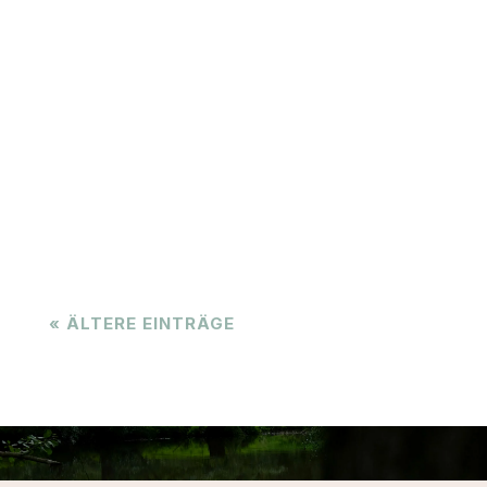
Es gibt diese Phasen im Leben, in denen nichts
mehr klar ist. Du funktionierst irgendwie, aber
innerlich fühlst du dich leer, überfordert oder
einfach… disconnected. Vielleicht kennst du
Gedanken wie: „Warum fühle ich mich so
erschöpft?“ „Ich weiß, dass mehr für mich...
« ÄLTERE EINTRÄGE