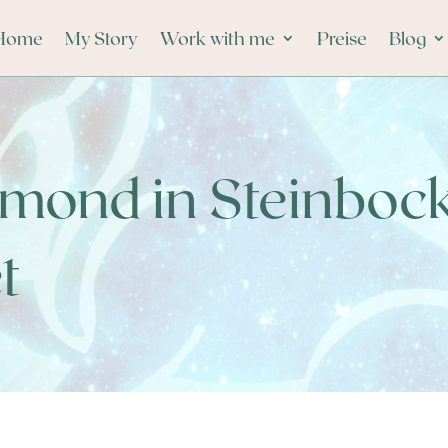
Home
My Story
Work with me
Preise
Blog
mond in Steinbock 
t