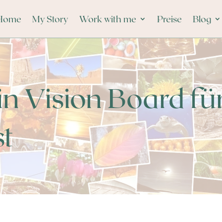
Home
My Story
Work with me
Preise
Blog
n Vision Board fü
st