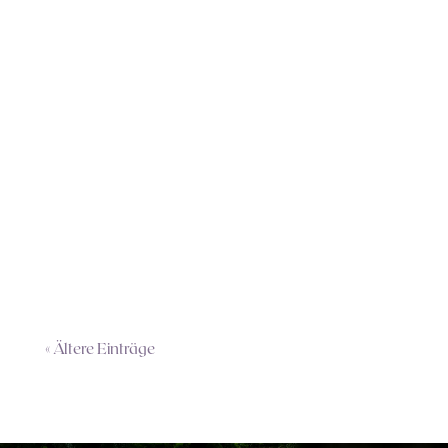
Die bevorstehende Mondfinsternis und der
Vollmond in der Jungfrau schaffen Raum,
damit du erkennen und loslassen kannst, was
dir nicht mehr dient, während sie dich an die
Weisheit deiner Seele erinnern.
Mondfinsternisse laden dich ein, alles
loszulassen, was dich...
« Ältere Einträge