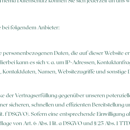
Thema Datenschutz können Sie sich jederzeit an uns 
e bei folgendem Anbieter:
Die personenbezogenen Daten, die auf dieser Website e
 Hierbei kann es sich v. a. um IP-Adressen, Kontaktanfr
Kontaktdaten, Namen, Websitezugriffe und sonstige Da
ke der Vertragserfüllung gegenüber unseren potenziel
einer sicheren, schnellen und effizienten Bereitstellun
 lit. f DSGVO). Sofern eine entsprechende Einwilligung a
age von Art. 6 Abs. 1 lit. a DSGVO und § 25 Abs. 1 TTDS