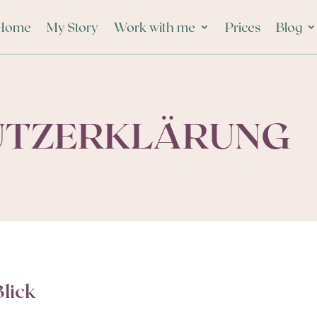
Home
My Story
Work with me
Prices
Blog
TZ­ERKLÄRUNG
Blick