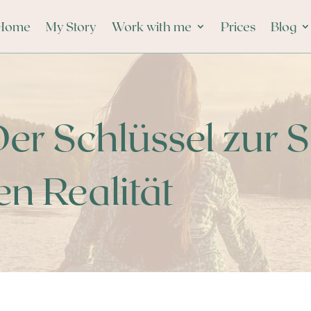
Home
My Story
Work with me
Prices
Blog
Der Schlüssel zur 
en Realität