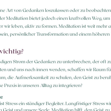
 eine Art von Gedanken loszulassen oder zu beobachte
 der Meditation bietet jedoch einen kraftvollen Weg, u
der wir leben, aktiv zu formen. Meditation ist weit meh
stsein, persönlicher Transformation und einem höheren
wichtig?
ändigen Strom der Gedanken zu unterbrechen, der oft z
ten und uns nach innen wenden, schaffen wir Raum für
rum, die Aufmerksamkeit zu schulen, den Geist zu beruh
se Praxis in unseren Alltag zu integrieren?
ce
st Stress ein ständiger Begleiter. Langfristiger Stress w
 Geist und unsere Seele. Meditation hilft, den Geist 