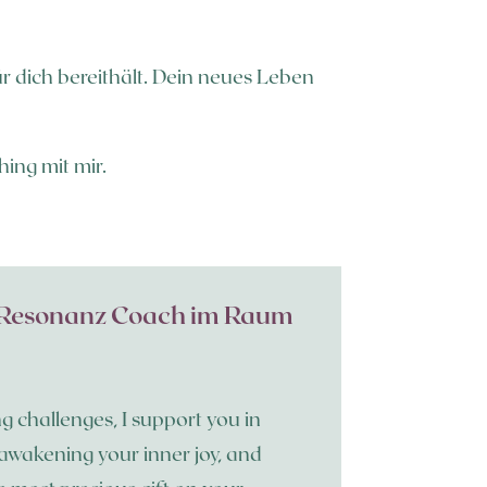
ür dich bereithält. Dein neues Leben
hing mit mir.
P-Resonanz Coach im Raum
ng challenges, I support you in
 awakening your inner joy, and