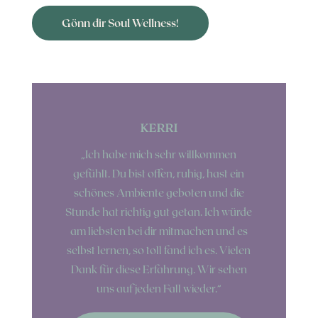
Gönn dir Soul Wellness!
KERRI
„
Ich habe mich sehr willkommen
gefühlt. Du bist offen, ruhig, hast ein
schönes Ambiente geboten und die
Stunde hat richtig gut getan. Ich würde
am liebsten bei dir mitmachen und es
selbst lernen, so toll fand ich es. Vielen
Dank für diese Erfahrung. Wir sehen
uns auf jeden Fall wieder.“