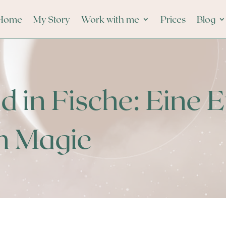
Home
My Story
Work with me
Prices
Blog
in Fische: Eine E
n Magie