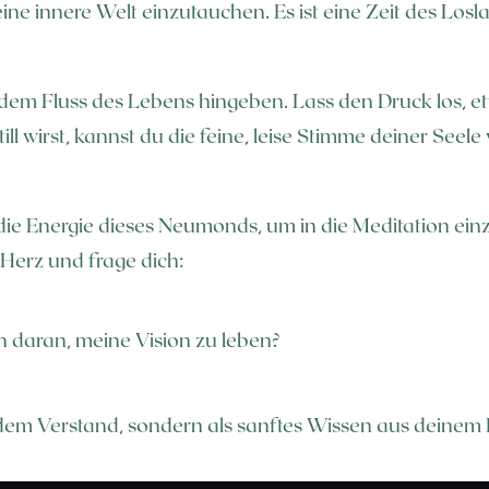
deine innere Welt einzutauchen. Es ist eine Zeit des Los
dem Fluss des Lebens hingeben. Lass den Druck los, 
ill wirst, kannst du die feine, leise Stimme deiner See
 die Energie dieses Neumonds, um in die Meditation e
 Herz und frage dich:
 daran, meine Vision zu leben?
em Verstand, sondern als sanftes Wissen aus deinem I