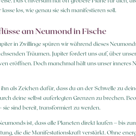
eise. Das Universum hat oft größere Pläne für dich, als 
lasse los, wie genau sie sich manifestieren soll.
flüsse am Neumond in Fische
iter in Zwillinge spüren wir während dieses Neumond
chsenden Träumen. Jupiter fordert uns auf, über uns
ven eröffnen. Doch manchmal hält uns unser inneres N
.
hn als Zeichen dafür, dass du an der Schwelle zu de
 durch deine selbst auferlegten Grenzen zu brechen. Be
ie sind bereit, transformiert zu werden.
eumonds ist, dass alle Planeten direkt laufen – bis zu
htung, die die Manifestationskraft verstärkt. Ohne ene