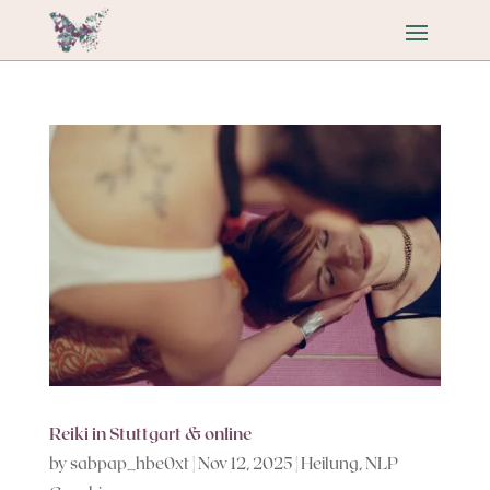
Reiki in Stuttgart & online
by
sabpap_hbe0xt
|
Nov 12, 2025
|
Heilung
,
NLP